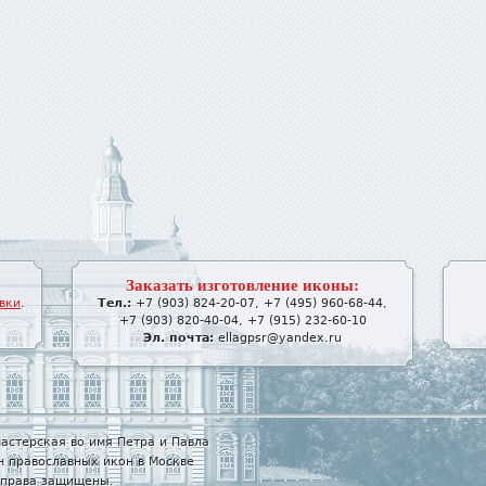
Заказать изготовление иконы:
вки
.
Тел.:
+7 (903) 824-20-07
,
+7 (495) 960-68-44
,
+7 (903) 820-40-04
,
+7 (915) 232-60-10
Эл. почта:
ellagpsr@yandex.ru
астерская во имя Петра и Павла
н православных икон в Москве
е права защищены.