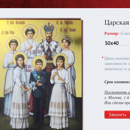
Царская
Размер:
(Сан
30х40
*
Цены указаны 
зависимости о
живопись) и д
Срок изготов
Посмотреть и 
г. Москва, 1-
Или сделав пр
Заказать