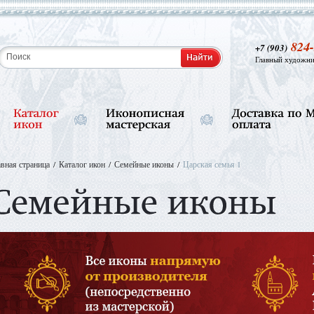
824-
+7 (903)
Главный художни
авная страница
Каталог икон
Семейные иконы
Царская семья 1