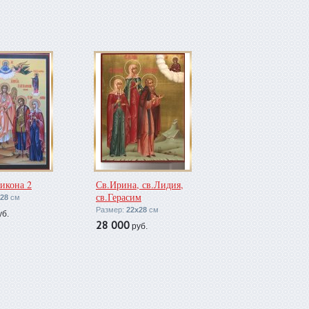
икона 2
Св.Ирина, св.Лидия,
св.Герасим
28
см
Размер:
22х28
см
б.
28 000
руб.