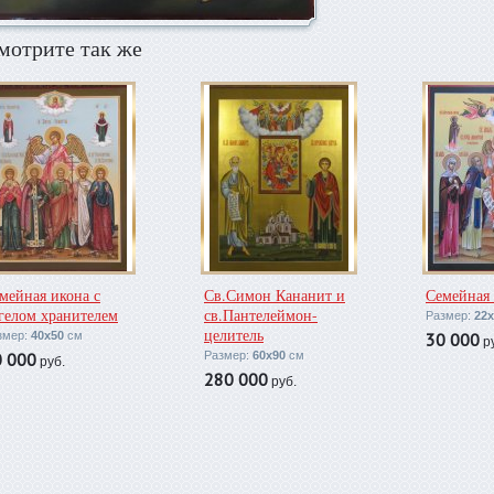
мотрите так же
мейная икона с
Св.Симон Кананит и
Семейная 
гелом хранителем
св.Пантелеймон-
Размер:
22х
целитель
змер:
40х50
см
30 000
ру
0 000
Размер:
60х90
см
руб.
280 000
руб.