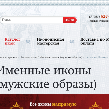
824-
+7 (903)
Главный художни
авная страница
Каталог икон
Именные иконы (мужские образы)
Евстафий Плакида