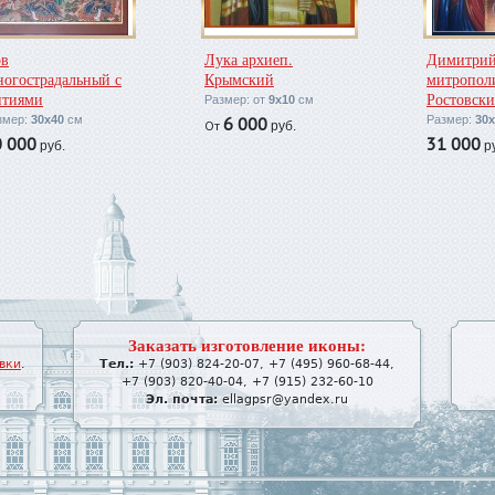
в
Лука архиеп.
Димитри
огострадальный с
Крымский
митропол
тиями
Ростовски
Размер: от
9x10
см
змер:
30х40
см
6 000
Размер:
30х
От
руб.
0 000
31 000
руб.
ру
Заказать изготовление иконы:
вки
.
Тел.:
+7 (903) 824-20-07
,
+7 (495) 960-68-44
,
+7 (903) 820-40-04
,
+7 (915) 232-60-10
Эл. почта:
ellagpsr@yandex.ru