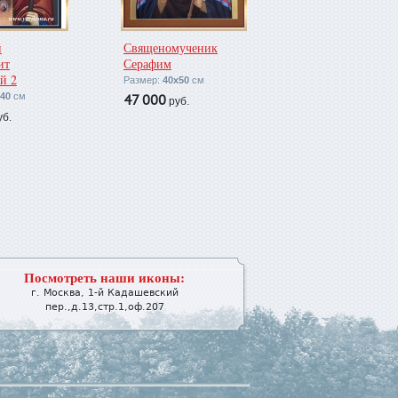
й
Священомученик
ит
Серафим
й 2
Размер:
40х50
см
40
см
47 000
руб.
б.
Посмотреть наши иконы:
г.
Москва
,
1-й Кадашевский
пер.,д.13,стр.1,оф.207