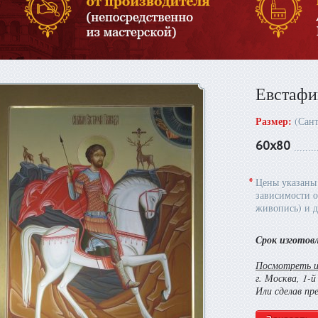
Евстафи
Размер:
(Сан
60х80
*
Цены указаны 
зависимости о
живопись) и д
Срок изготов
Посмотреть и 
г. Москва, 1-
Или сделав пр