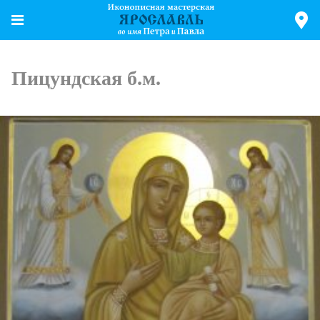
Пицундская б.м.