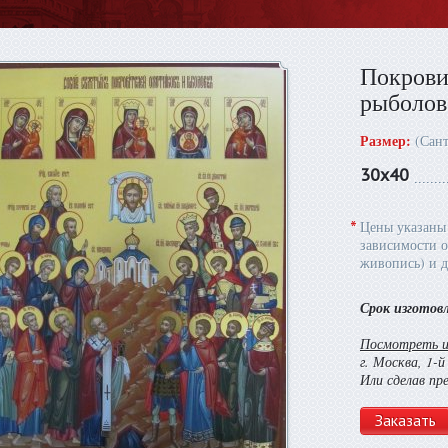
Покрови
рыболов
Размер:
(Сан
30х40
*
Цены указаны 
зависимости о
живопись) и д
Срок изготов
Посмотреть и 
г. Москва, 1-
Или сделав пр
Заказать