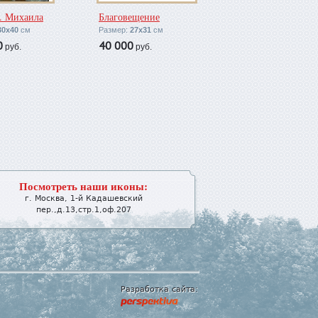
. Михаила
Благовещение
30х40
см
Размер:
27х31
см
0
40 000
руб.
руб.
Посмотреть наши иконы:
г.
Москва
,
1-й Кадашевский
пер.,д.13,стр.1,оф.207
Разработка сайта: