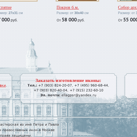
спятие
Покров б.м.
Собор арх
змер:
27х31
см
Размер: от
30х40
см
Размер: от
 000
58 000
55 00
От
От
руб.
руб.
Заказать изготовление иконы:
вки
.
Тел.:
+7 (903) 824-20-07
,
+7 (495) 960-68-44
,
+7 (903) 820-40-04
,
+7 (915) 232-60-10
Эл. почта:
ellagpsr@yandex.ru
астерская во имя Петра и Павла
н православных икон в Москве
е права защищены.