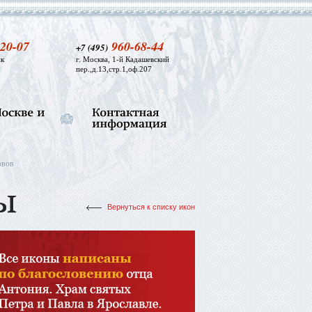
20-07
960-68-44
+7 (495)
к
г. Москва, 1-й Кадашевский
пер.,д.13,стр.1,оф.207
овов
Вернуться к списку икон