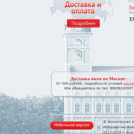
Ра
Ра
37
Подробнее
Доставка икон по Москве:
От 500 рублей, подробности условий
доста
Или обращайтесь по тел. 89038242007
© Иконописная м
Мобильная версия
Интернет-магази
2011-2019 г. Вс