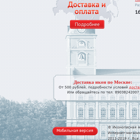
Ра
1
Подробнее
Доставка икон по Москве:
От 500 рублей, подробности условий
доста
Или обращайтесь по тел. 89038242007
© Иконописная м
Мобильная версия
Интернет-магази
2011-2019 г. Вс