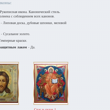
иконы:
Рукописная икона. Канонический стиль.
олнена с соблюдением всех канонов.
- Липовая доска, дубовые шпонки, меловой
- Сусальное золото.
Темперные краски.
защитным лаком
- Да.
Спас в силах 1