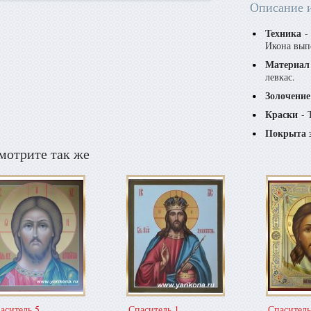
Описание 
Техника
- 
Икона вып
Материал
левкас.
Золочение
Краски
- 
Покрыта 
мотрите так же
аситель 5
Спаситель 1
Спаситель