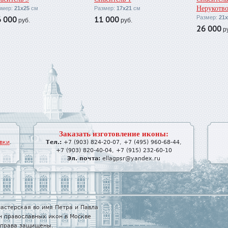
Нерукотв
змер:
21х25
см
Размер:
17х21
см
6 000
11 000
Размер:
21х
руб.
руб.
26 000
ру
Заказать изготовление иконы:
вки
.
Тел.:
+7 (903) 824-20-07
,
+7 (495) 960-68-44
,
+7 (903) 820-40-04
,
+7 (915) 232-60-10
Эл. почта:
ellagpsr@yandex.ru
астерская во имя Петра и Павла
н православных икон в Москве
е права защищены.