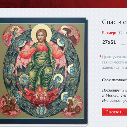
Спас в с
Размер:
(Сан
27х31
*
Цены указаны 
зависимости о
живопись) и д
Срок изготов
Посмотреть и 
г. Москва, 1-
Или сделав пр
Заказать