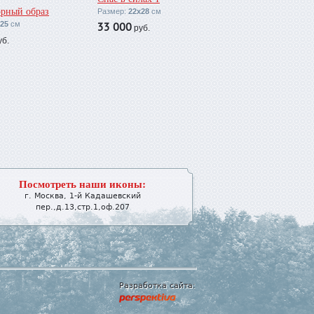
орный образ
Размер:
22х28
см
25
см
33 000
руб.
б.
Посмотреть наши иконы:
г.
Москва
,
1-й Кадашевский
пер.,д.13,стр.1,оф.207
Разработка сайта: