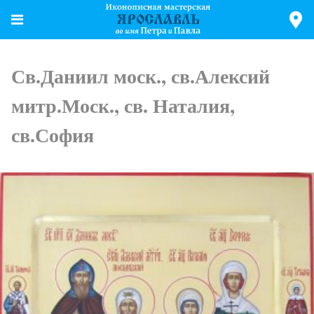
Св.Даниил моск., св.Алексий
митр.Моск., св. Наталия,
св.София