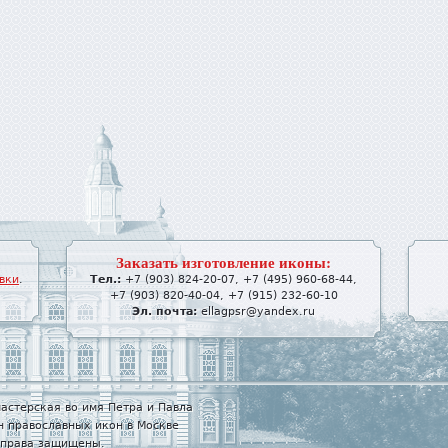
Заказать изготовление иконы:
вки
.
Тел.:
+7 (903) 824-20-07
,
+7 (495) 960-68-44
,
+7 (903) 820-40-04
,
+7 (915) 232-60-10
Эл. почта:
ellagpsr@yandex.ru
астерская во имя Петра и Павла
н православных икон в Москве
е права защищены.