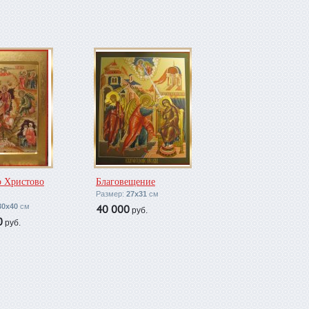
о Христово
Благовещение
Размер:
27х31
см
30х40
см
40 000
руб.
0
руб.