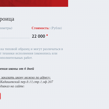
троица
Стоимость:
тиметры)
(Рубли)
22 000
*
на типовой образец и могут различаться в
т техники исполнения (иконопись или
ополнительных работ.
ления иконы от 6 дней
заказать икону можно по адресу:
й Кадашевский пер.д.13,стр.1,оф.207
едзаказ на сайте: