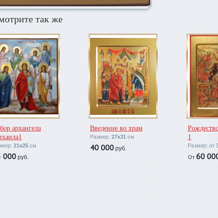
мотрите так же
бор архангела
Введение во храм
Рождеств
хаила1
1
Размер:
27х31
см
змер:
21х25
см
40 000
Размер: от
руб.
5 000
60 00
От
руб.