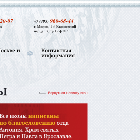
20-07
960-68-44
+7 (495)
к
г. Москва, 1-й Кадашевский
пер.,д.13,стр.1,оф.207
Вернуться к списку икон