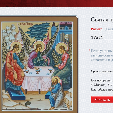
Святая 
Размер:
(Сан
17х21
*
Цены указаны 
зависимости о
живопись) и д
Срок изготов
Посмотреть и 
г. Москва, 1-
Или сделав пр
Заказать