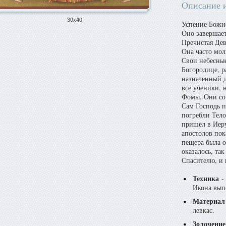
Описание 
30х40
Успение Божие
Оно завершает
Пречистая Дев
Она часто мол
Свои небесные
Богородице, р
назначенный 
все ученики, 
Фомы. Они со 
Сам Господь 
погребли Тело
пришел в Иер
апостолов пок
пещера была о
оказалось, та
Спасителю, и 
Техника
- 
Икона вып
Материал
левкас.
Золочение