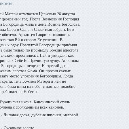
иконы:
й Матери отмечается Церковью 28 августа.
 церковный год. После Вознесения Господня
а Богородица жила в доме Иоанна Богослова.
ила Своего Сына и Спасителя забрать Ее в
 обители. Архангел Гавриил, явившись
ассказал Ей о скором Ее успении. В
день к одру Пресвятой Богородицы прибыли
не было только по промыслу Божию апостола
слезами простились с Ней и увидели, как
принял к Себе Ее Пречистую душу. Апостолы
 Богородицы в пещере. На третий день
усалим апостол Фома. Он просил святых
азать место упокоения Богородицы. Когда
ткрыта, тела Божией Матери в ней не
к она была взята на небо с плотью, подобно
пребывает на Небесах.
Рукописная икона. Канонический стиль.
олнена с соблюдением всех канонов.
- Липовая доска, дубовые шпонки, меловой
- Сусальное золото.