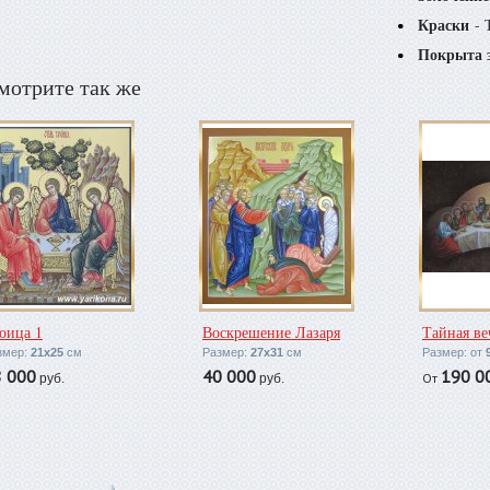
Краски
- 
Покрыта 
мотрите так же
оица 1
Воскрешение Лазаря
Тайная ве
змер:
21х25
см
Размер:
27х31
см
Размер: от
8 000
40 000
190 0
От
руб.
руб.