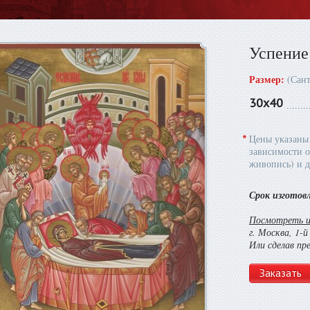
Успение 
Размер:
(Сан
30х40
*
Цены указаны 
зависимости о
живопись) и д
Срок изготов
Посмотреть и 
г. Москва, 1-
Или сделав пр
Заказать