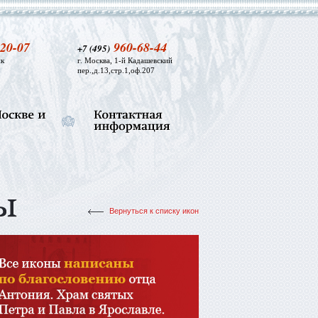
20-07
960-68-44
+7 (495)
к
г. Москва, 1-й Кадашевский
пер.,д.13,стр.1,оф.207
Вернуться к списку икон