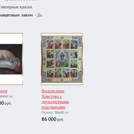
Темперные краски.
защитным лаком
- Да.
черя
Воскресение
Христово с
90х50
см
двунадесятыми
00
руб.
праздниками
Размер:
30х40
см
86 000
руб.