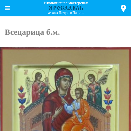
Всецарица б.м.