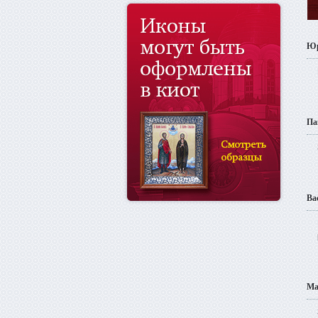
Ю
Па
Ва
Ма