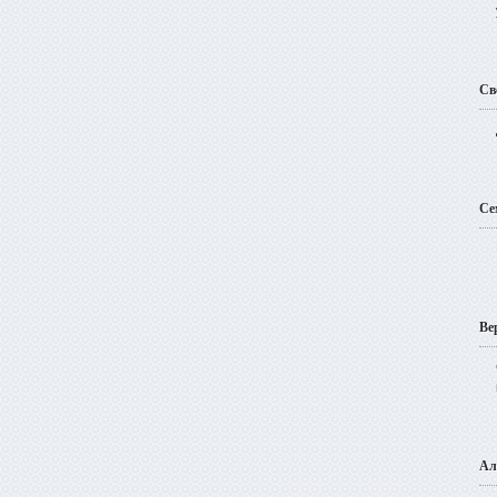
Св
Се
Ве
Ал