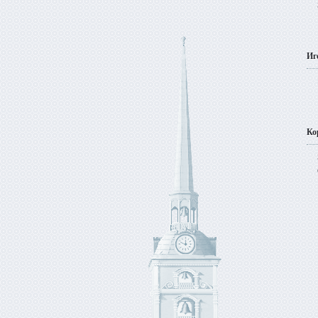
Иг
Ко