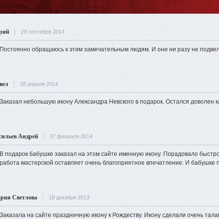
рий
29 сентября 2014
Постоянно обращаюсь к этим замечательным людям. И они ни разу не подвел
вел
18 апреля 2014
Заказал небольшую икону Александра Невского в подарок. Остался доволен к
сильев Андрей
07 февраля 2014
В подарок бабушке заказал на этом сайте именную икону. Порадовало быстро
работа мастерской оставляет очень благоприятное впечатление. И бабушке 
рия Светлова
18 декабря 2013
Заказала на сайте праздничную икону к Рождеству. Икону сделали очень тал