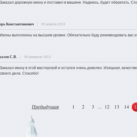
Заказал дорожную икону и поставил в машине. Надеюсь, будет оберегать. Сп
орь Константинович
03 апреля 2013
Иконы выполнены на высшем уровне. Обязательно буду рекомендовать вас и 
ролев С.В.
09 февраля 2013
Заказал икону в этой мастерской и остался очень доволен. Изящная, качест
своего дела. Спасибо!
Предыдущая
1
2
3
...
12
13
14
1