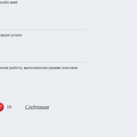
асибо вам!
ваши услуги.
венная работа, выполненная руками знатоков
5
16
Следующая