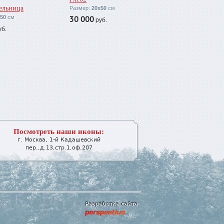
ельница
Размер:
20х50
см
х50
см
30 000
руб.
б.
Посмотреть наши иконы:
г.
Москва
,
1-й Кадашевский
пер.,д.13,стр.1,оф.207
Разработка сайта: