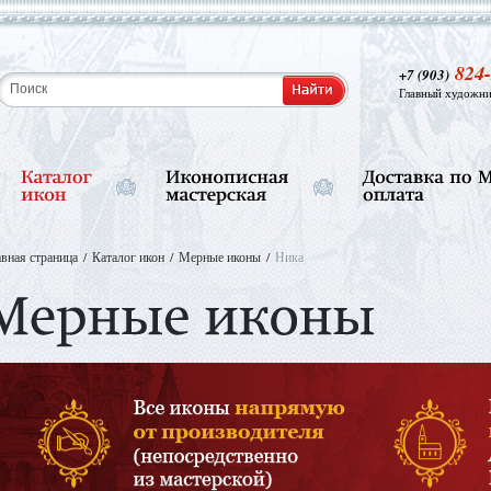
824-
+7 (903)
Главный художни
авная страница
Каталог икон
Мерные иконы
Ника