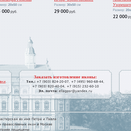
Узорешит
змер:
20х50
см
Размер:
30х50
см
3 000
29 000
Размер:
20
руб.
руб.
22 000
ру
Заказать изготовление иконы:
вки
.
Тел.:
+7 (903) 824-20-07
,
+7 (495) 960-68-44
,
+7 (903) 820-40-04
,
+7 (915) 232-60-10
Эл. почта:
ellagpsr@yandex.ru
астерская во имя Петра и Павла
н православных икон в Москве
е права защищены.