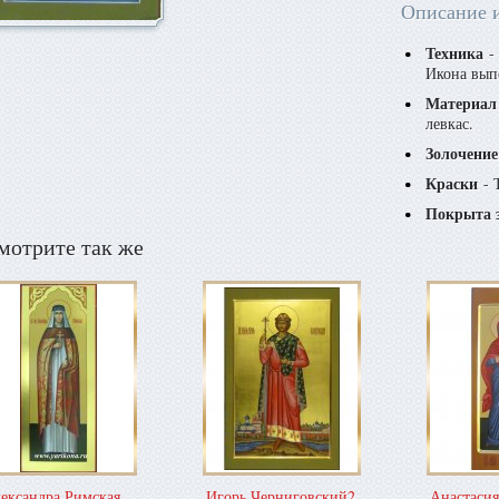
Описание 
Техника
- 
Икона вып
Материал
левкас.
Золочение
Краски
- 
Покрыта 
мотрите так же
ександра Римская
Игорь Черниговский2
Анастасия