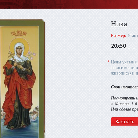
Ника
Размер:
(Сан
20х50
*
Цены указаны 
зависимости о
живопись) и д
Срок изготов
Посмотреть и 
г. Москва, 1-
Или сделав пр
Заказать