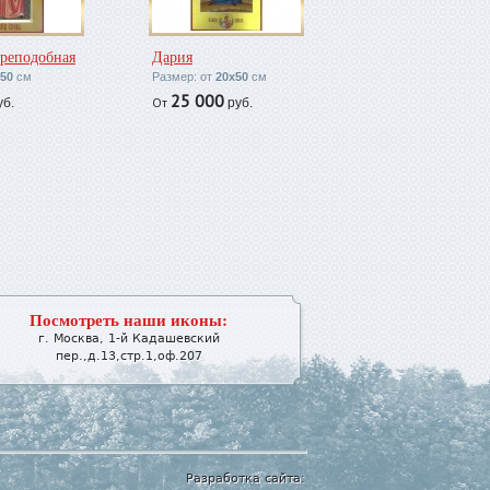
преподобная
Дария
50
см
Размер: от
20х50
см
25 000
От
б.
руб.
Посмотреть наши иконы:
г.
Москва
,
1-й Кадашевский
пер.,д.13,стр.1,оф.207
Разработка сайта: