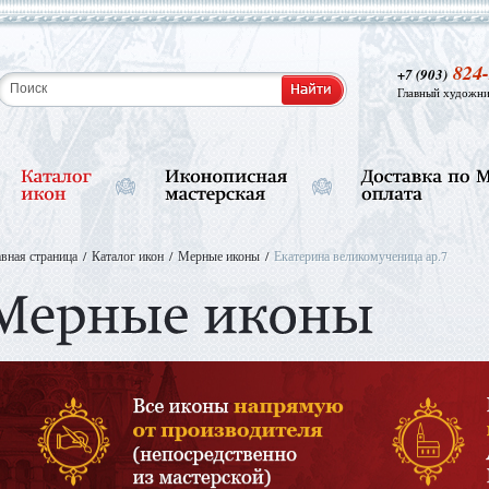
824-
+7 (903)
Главный художни
авная страница
Каталог икон
Мерные иконы
Екатерина великомученица ар.7