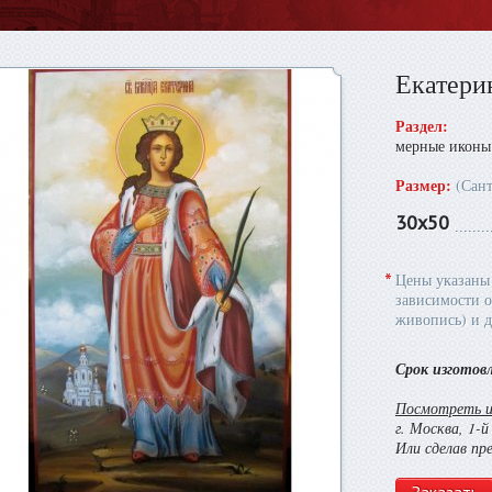
Екатери
Раздел:
мерные иконы
Размер:
(Сан
30х50
*
Цены указаны 
зависимости о
живопись) и д
Срок изготов
Посмотреть и 
г. Москва, 1-
Или сделав пр