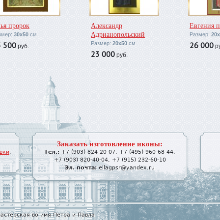
ья пророк
Александр
Евгения 
Адрианопольский
змер:
30х50
см
Размер:
20х
5 500
Размер:
20х50
см
26 000
руб.
ру
23 000
руб.
Заказать изготовление иконы:
вки
.
Тел.:
+7 (903) 824-20-07
,
+7 (495) 960-68-44
,
+7 (903) 820-40-04
,
+7 (915) 232-60-10
Эл. почта:
ellagpsr@yandex.ru
астерская во имя Петра и Павла