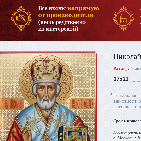
Николай
Размер:
(Сан
17х21
*
Цены указаны 
зависимости о
живопись) и д
Срок изготов
Посмотреть и 
г. Москва, 1-