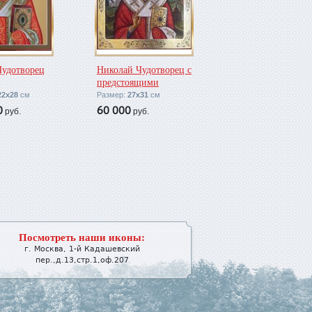
Чудотворец
Николай Чудотворец с
предстоящими
22х28
см
Размер:
27х31
см
0
60 000
руб.
руб.
Посмотреть наши иконы:
г.
Москва
,
1-й Кадашевский
пер.,д.13,стр.1,оф.207