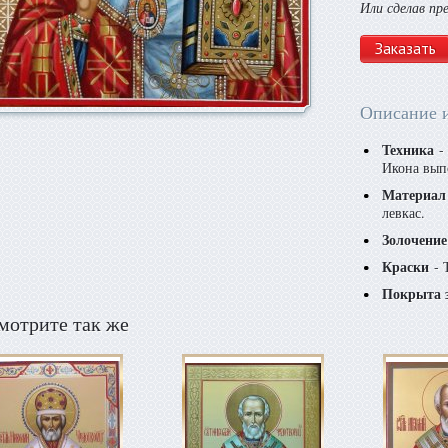
Или сделав пр
Заказать
Описание 
Техника
- 
Икона вып
Материал
левкас.
Золочение
Краски
- 
Покрыта 
мотрите так же