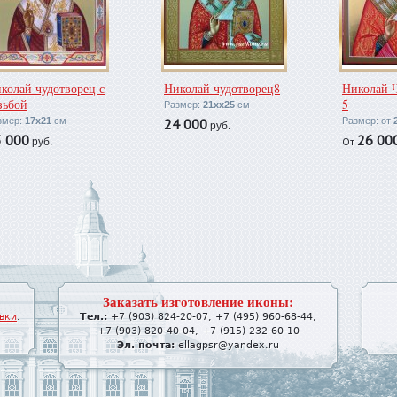
колай чудотворец с
Николай чудотворец8
Николай 
зьбой
5
Размер:
21хх25
см
змер:
17х21
см
24 000
Размер: от
руб.
3 000
26 00
От
руб.
Заказать изготовление иконы:
вки
.
Тел.:
+7 (903) 824-20-07
,
+7 (495) 960-68-44
,
+7 (903) 820-40-04
,
+7 (915) 232-60-10
Эл. почта:
ellagpsr@yandex.ru