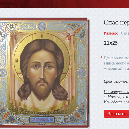
Спас не
Размер:
(Сан
21х25
*
Цены указаны 
зависимости о
живопись) и д
Срок изготов
Посмотреть и 
г. Москва, 1-
Или сделав пр
Заказать