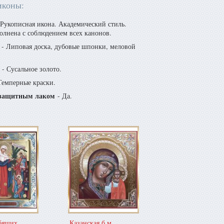
иконы:
Рукописная икона. Академический стиль.
олнена с соблюдением всех канонов.
- Липовая доска, дубовые шпонки, меловой
- Сусальное золото.
Темперные краски.
защитным лаком
- Да.
рбящих
Казанская б.м.