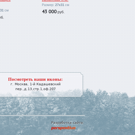
Размер:
27х31
см
31
см
43 000
руб.
б.
Посмотреть наши иконы:
г.
Москва
,
1-й Кадашевский
пер.,д.13,стр.1,оф.207
Разработка сайта: