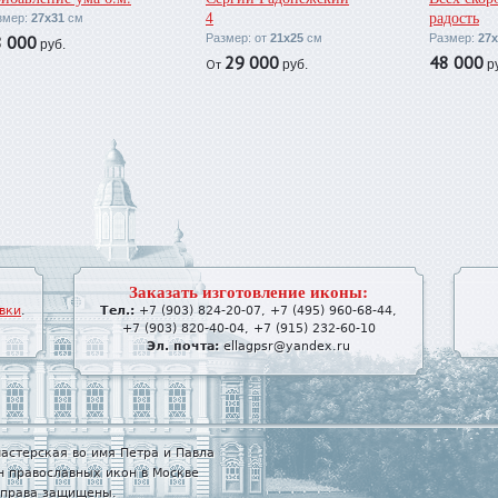
4
радость
змер:
27х31
см
8 000
Размер: от
21х25
см
Размер:
27х
руб.
29 000
48 000
От
руб.
ру
Заказать изготовление иконы:
вки
.
Тел.:
+7 (903) 824-20-07
,
+7 (495) 960-68-44
,
+7 (903) 820-40-04
,
+7 (915) 232-60-10
Эл. почта:
ellagpsr@yandex.ru
астерская во имя Петра и Павла
н православных икон в Москве
е права защищены.