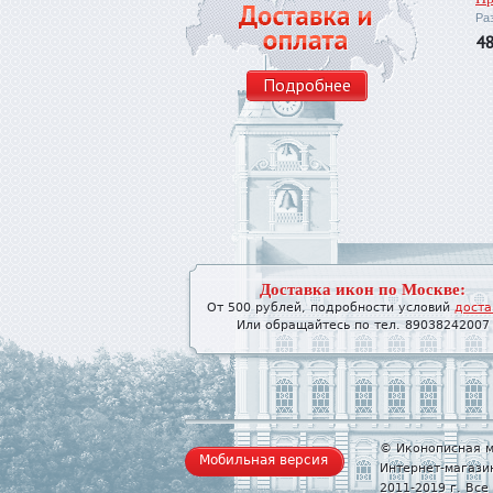
Ра
4
Подробнее
Доставка икон по Москве:
От 500 рублей, подробности условий
доста
Или обращайтесь по тел. 89038242007
© Иконописная м
Мобильная версия
Интернет-магази
2011-2019 г. Вс