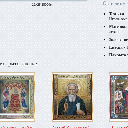
Описание 
21х25 18000р.
Техника
- 
Икона вып
Материал
левкас.
Золочение
Краски
- 
Покрыта 
мотрите так же
ибавление ума б.м.
Сергий Радонежский
Всех ско