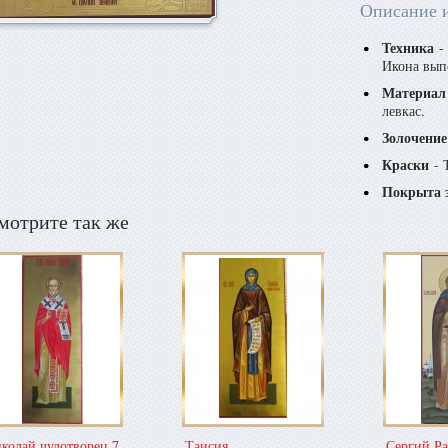
Описание 
Техника
- 
Икона вып
Материал
левкас.
Золочение
Краски
- 
Покрыта 
мотрите так же
колай чудотворец 7
Таисия
Сергий Р