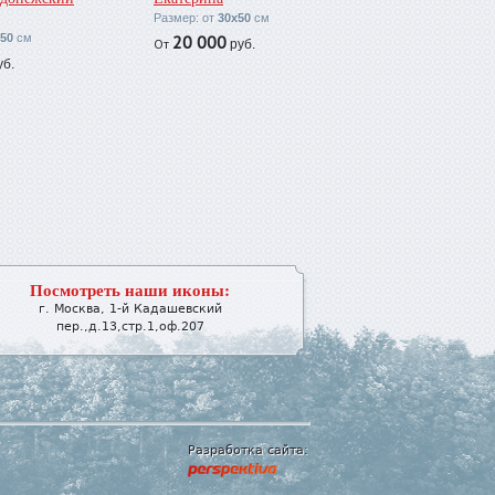
Размер: от
30х50
см
50
см
20 000
От
руб.
б.
Посмотреть наши иконы:
г.
Москва
,
1-й Кадашевский
пер.,д.13,стр.1,оф.207
Разработка сайта: