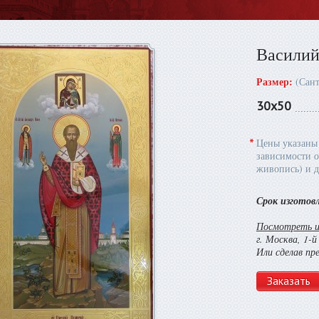
Василий
Размер:
(Сан
30х50
*
Цены указаны 
зависимости о
живопись) и д
Срок изготов
Посмотреть и 
г. Москва, 1-
Или сделав пр
Заказать