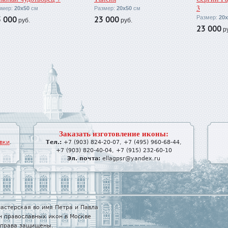
3
змер:
20х50
см
Размер:
20х50
см
3 000
23 000
Размер:
20х
руб.
руб.
23 000
ру
Заказать изготовление иконы:
вки
.
Тел.:
+7 (903) 824-20-07
,
+7 (495) 960-68-44
,
+7 (903) 820-40-04
,
+7 (915) 232-60-10
Эл. почта:
ellagpsr@yandex.ru
астерская во имя Петра и Павла
н православных икон в Москве
е права защищены.