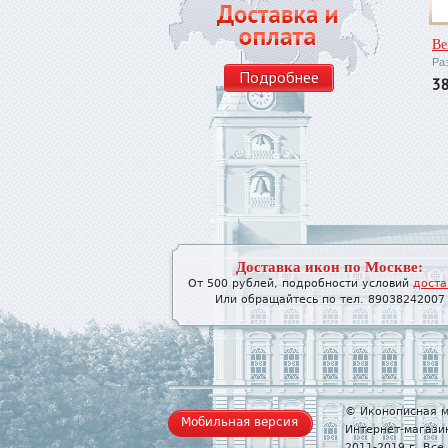
Ве
Ра
Подробнее
3
Доставка икон по Москве:
От 500 рублей, подробности условий
доста
Или обращайтесь по тел. 89038242007
© Иконописная м
Мобильная версия
Интернет-магази
2011-2019 г. Вс