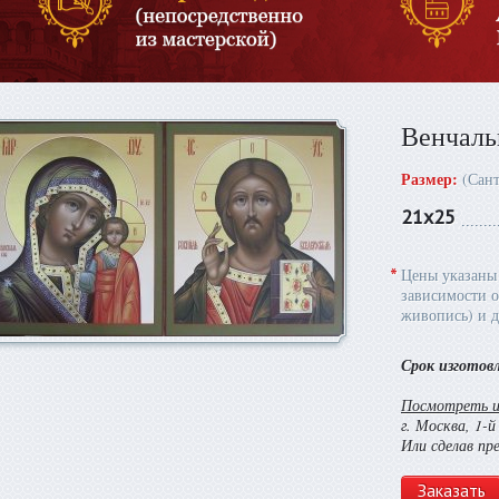
Венчаль
Размер:
(Сан
21х25
*
Цены указаны 
зависимости о
живопись) и д
Срок изготов
Посмотреть и 
г. Москва, 1-
Или сделав пр
Заказать