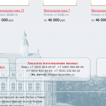
нчальная пара 25
Венчальная пара 7
Венчальна
змер:
21х25
см
Размер: от
17х21
см
Размер: от
8 000
46 000
46 00
От
От
руб.
руб.
Заказать изготовление иконы:
вки
.
Тел.:
+7 (903) 824-20-07
,
+7 (495) 960-68-44
,
+7 (903) 820-40-04
,
+7 (915) 232-60-10
Эл. почта:
ellagpsr@yandex.ru
астерская во имя Петра и Павла
н православных икон в Москве
е права защищены.