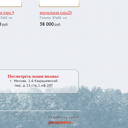
я пара 9
венчальная пара20
17х21
см
Размер:
17х21-
см
0
38 000
руб.
руб.
Посмотреть наши иконы:
г.
Москва
,
1-й Кадашевский
пер.,д.13,стр.1,оф.207
Разработка сайта: