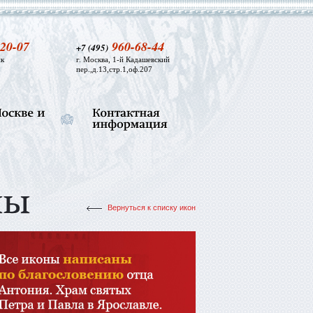
20-07
960-68-44
+7 (495)
к
г. Москва, 1-й Кадашевский
пер.,д.13,стр.1,оф.207
Вернуться к списку икон