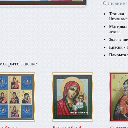
Описание 
Техника
- 
Икона вып
Материал
левкас.
Золочение
Краски
- 
Покрыта 
мотрите так же
т России
Казанская б.м. 4
Федоровск