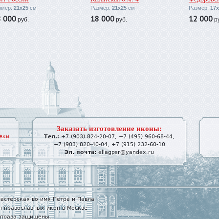
змер:
21х25
см
Размер:
21х25
см
Размер:
17х
8 000
18 000
12 000
руб.
руб.
ру
Заказать изготовление иконы:
вки
.
Тел.:
+7 (903) 824-20-07
,
+7 (495) 960-68-44
,
+7 (903) 820-40-04
,
+7 (915) 232-60-10
Эл. почта:
ellagpsr@yandex.ru
астерская во имя Петра и Павла
н православных икон в Москве
е права защищены.