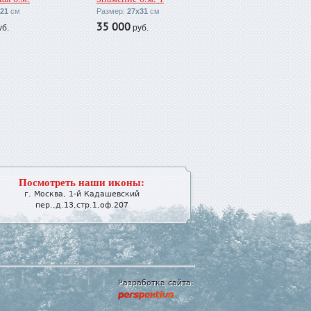
21
см
Размер:
27х31
см
35 000
б.
руб.
Посмотреть наши иконы:
г.
Москва
,
1-й Кадашевский
пер.,д.13,стр.1,оф.207
Разработка сайта: