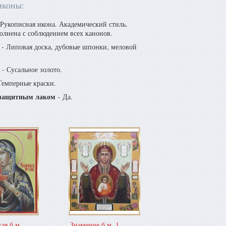
иконы:
Рукописная икона. Академический стиль.
олнена с соблюдением всех канонов.
- Липовая доска, дубовые шпонки, меловой
- Сусальное золото.
Темперные краски.
защитным лаком
- Да.
ая б.м.
Знамение б.м. 1