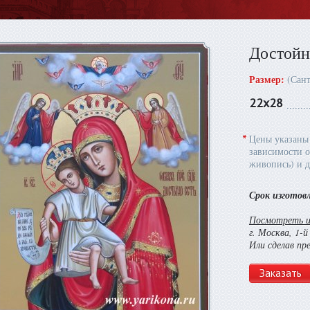
Достойно
Размер:
(Сан
22х28
*
Цены указаны 
зависимости о
живопись) и д
Срок изготов
Посмотреть и 
г. Москва, 1-
Или сделав пр
Заказать