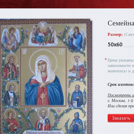
Семейна
Размер:
(Сан
50х60
*
Цены указаны 
зависимости о
живопись) и д
Срок изготов
Посмотреть и 
г. Москва, 1-
Или сделав пр
Заказать