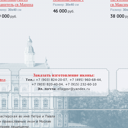
анитель,св.Марина
св.Максим
Размер:
30х40
см
змер:
30х40
см
46 000
Размер:
30х
руб.
9 000
38 000
руб.
ру
Заказать изготовление иконы:
вки
.
Тел.:
+7 (903) 824-20-07
,
+7 (495) 960-68-44
,
+7 (903) 820-40-04
,
+7 (915) 232-60-10
Эл. почта:
ellagpsr@yandex.ru
астерская во имя Петра и Павла
н православных икон в Москве
е права защищены.