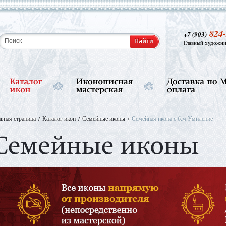
824-
+7 (903)
Главный художни
авная страница
Каталог икон
Семейные иконы
Семейная икона с б.м.Умиление