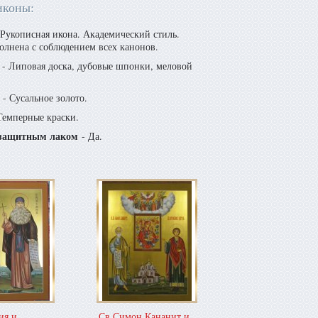
иконы:
Рукописная икона. Академический стиль.
олнена с соблюдением всех канонов.
- Липовая доска, дубовые шпонки, меловой
- Сусальное золото.
Темперные краски.
защитным лаком
- Да.
ия и
Св.Симон Кананит и