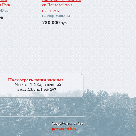
 Грек
св.Пантелеймон-
целитель
40
см
Размер:
60х90
см
б.
280 000
руб.
Посмотреть наши иконы:
г.
Москва
,
1-й Кадашевский
пер.,д.13,стр.1,оф.207
Разработка сайта: