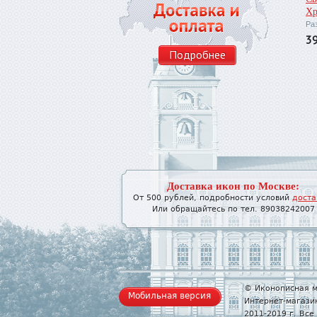
Хр
Ра
3
Подробнее
Доставка икон по Москве:
От 500 рублей, подробности условий
доста
Или обращайтесь по тел. 89038242007
© Иконописная м
Мобильная версия
Интернет-магази
2011-2019 г. Вс