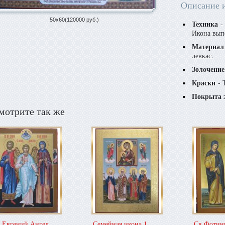
Описание 
50х60(120000 руб.)
Техника
- 
Икона вып
Материал
левкас.
Золочение
Краски
- 
Покрыта 
мотрите так же
.Евгений,Ангел
Семейная икона 1
Св.Фотин